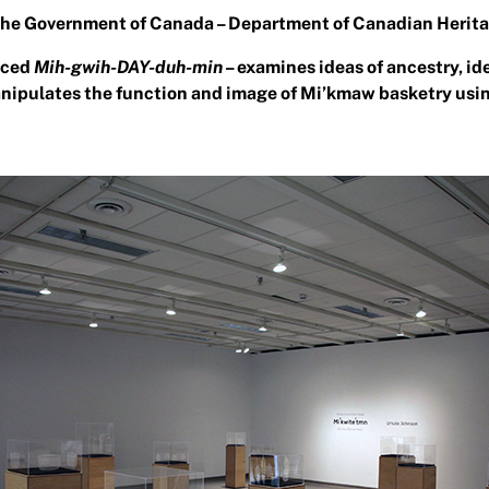
 the Government of Canada – Department of Canadian Herit
nced
Mih-gwih-DAY-duh-min
– examines ideas of ancestry, id
nipulates the function and image of Mi’kmaw basketry using