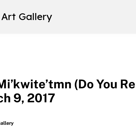
 Art Gallery
 Mi’kwite’tmn (Do You 
ch 9, 2017
allery