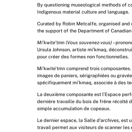
By questioning museological methods of coll
Indigenous material culture and language.
Curated by Robin Metcalfe, organised and ci
the support of the Department of Canadian 
Mi’kwite’tmn (Vous souvenez-vous)
– prono
Ursula Johnson, artiste mi’kmaq, déconstrui
pour créer des formes non fonctionnelles.
Mi’kwite’tmn comprend trois composantes. D
images de paniers, sérigraphiées ou gravées
spécifiquement mi’kmaq, associée à des tec
La deuxième composante est l’Espace perfor
dernière travaille du bois de frêne récolté 
simple accumulation de copeaux.
Le dernier espace, la Salle d’archives, est 
travail permet aux visiteurs de scanner le