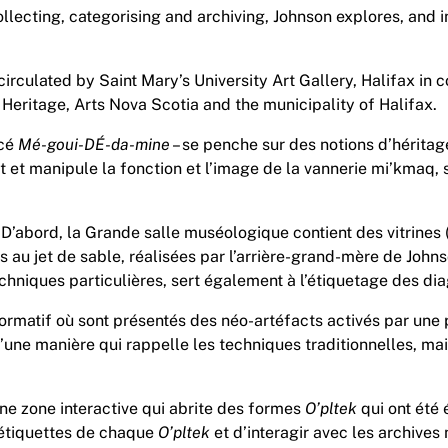
ecting, categorising and archiving, Johnson explores, and in
rculated by Saint Mary’s University Art Gallery, Halifax in 
Heritage, Arts Nova Scotia and the municipality of Halifax.
ncé
Mé-goui-DÉ-da-mine
– se penche sur des notions d’héritage
t et manipule la fonction et l’image de la vannerie mi’kmaq, 
’abord, la Grande salle muséologique contient des vitrines (
 au jet de sable, réalisées par l’arrière-grand-mère de John
hniques particulières, sert également à l’étiquetage des d
matif où sont présentés des néo-artéfacts activés par une p
d’une manière qui rappelle les techniques traditionnelles, mai
une zone interactive qui abrite des formes
O’pltek
qui ont été 
s étiquettes de chaque
O’pltek
et d’interagir avec les archives