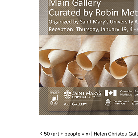
Post navigation
50 (art + people = x) | Helen Christou Gal